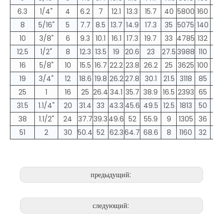
6.3
1/4"
4
6.2
7
12.1
13.3
15.7
40
5800
160
8
5/16"
5
7.7
8.5
13.7
14.9
17.3
35
5075
140
10
3/8"
6
9.3
10.1
16.1
17.3
19.7
33
4785
132
12.5
1/2"
8
12.3
13.5
19
20.6
23
27.5
3988
110
16
5/8"
10
15.5
16.7
22.2
23.8
26.2
25
3625
100
19
3/4"
12
18.6
19.8
26.2
27.8
30.1
21.5
3118
85
25
1
16
25
26.4
34.1
35.7
38.9
16.5
2393
65
31.5
1.1/4"
20
31.4
33
43.3
45.6
49.5
12.5
1813
50
38
1.1/2"
24
37.7
39.3
49.6
52
55.9
9
1305
36
51
2
30
50.4
52
62.3
64.7
68.6
8
1160
32
предыдущий:
следующий: