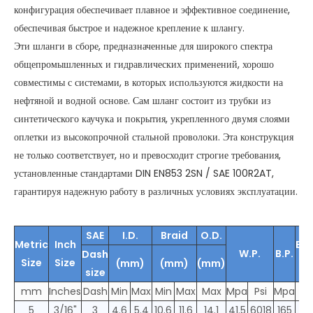
конфигурация обеспечивает плавное и эффективное соединение,
обеспечивая быстрое и надежное крепление к шлангу.
Эти шланги в сборе, предназначенные для широкого спектра
общепромышленных и гидравлических применений, хорошо
совместимы с системами, в которых используются жидкости на
нефтяной и водной основе. Сам шланг состоит из трубки из
синтетического каучука и покрытия, укрепленного двумя слоями
оплетки из высокопрочной стальной проволоки. Эта конструкция
не только соответствует, но и превосходит строгие требования,
установленные стандартами DIN EN853 2SN / SAE 100R2AT,
гарантируя надежную работу в различных условиях эксплуатации.
SAE
I.D.
Braid
O.D.
Metric
Inch
Be
W.P.
B.P.
Dash
Size
Size
Ra
(mm)
(mm)
(mm)
size
mm
Inches
Dash
Min
Max
Min
Max
Max
Mpa
Psi
Mpa
5
3/16"
3
4.6
5.4
10.6
11.6
14.1
41.5
6018
165